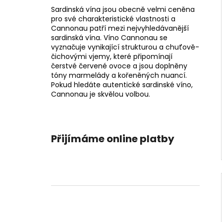
Sardinská vína jsou obecně velmi ceněna
pro své charakteristické vlastnosti a
Cannonau patří mezi nejvyhledávanější
sardinská vína. Víno Cannonau se
vyznačuje vynikající strukturou a chuťově-
čichovými vjemy, které připomínají
čerstvé červené ovoce a jsou doplněny
tóny marmelády a kořeněných nuancí.
Pokud hledáte autentické sardinské víno,
Cannonau je skvělou volbou.
P
o
Přijímáme online platby
s
t
r
a
n
n