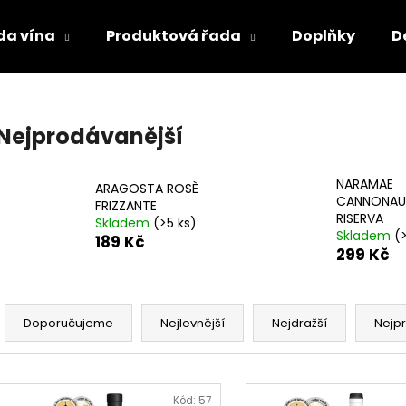
da vína
Produktová řada
Doplňky
D
Co potřebujete najít?
Nejprodávanější
HLEDAT
NARAMAE
ARAGOSTA ROSÈ
CANNONAU
FRIZZANTE
RISERVA
Skladem
(>5 ks)
Skladem
(
189 Kč
Doporučujeme
299 Kč
Ř
a
Doporučujeme
Nejlevnější
Nejdražší
Nejp
z
e
V
n
ý
Kód:
57