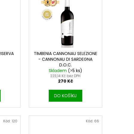
U DI SARDEGNA DOC
 PRESTIGE
ISERVA
TIMBENIA CANNONAU SELEZIONE
- CANNONAU DI SARDEGNA
D.O.C.
)
Skladem
(>5 ks)
223,14 Kč bez DPH
270 Kč
DO KOŠÍKU
Kód:
120
Kód:
66