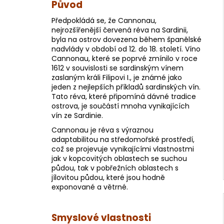
RÀFIA VERMENTINO DI SARDEGNA D.O.C.
Původ
- LINEA PRESTIGE
Předpokládá se, že Cannonau,
449 Kč
nejrozšířenější červená réva na Sardinii,
byla na ostrov dovezena během španělské
nadvlády v období od 12. do 18. století. Víno
Cannonau, které se poprvé zmínilo v roce
1612 v souvislosti se sardinským vínem
zaslaným králi Filipovi I., je známé jako
jeden z nejlepších příkladů sardinských vín.
Tato réva, které připomíná dávné tradice
ostrova, je součástí mnoha vynikajících
vín ze Sardinie.
Cannonau je réva s výraznou
adaptabilitou na středomořské prostředí,
což se projevuje vynikajícími vlastnostmi
jak v kopcovitých oblastech se suchou
půdou, tak v pobřežních oblastech s
jílovitou půdou, které jsou hodně
exponované a větrné.
Smyslové vlastnosti