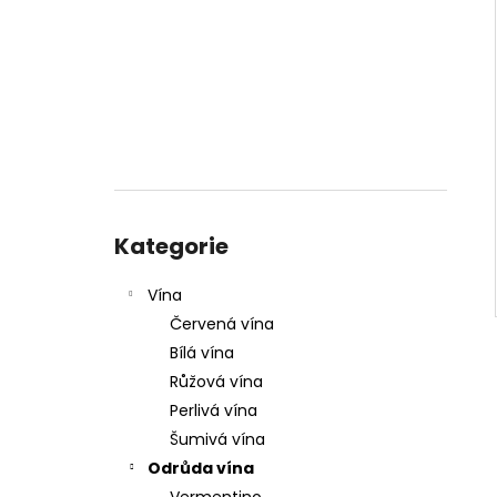
í
p
a
n
e
l
Přeskočit
kategorie
Kategorie
Vína
Červená vína
Bílá vína
Růžová vína
Perlivá vína
Šumivá vína
Odrůda vína