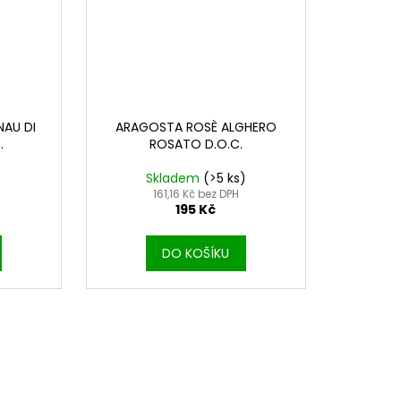
AU DI
ARAGOSTA ROSÈ ALGHERO
.
ROSATO D.O.C.
)
Skladem
(>5 ks)
161,16 Kč bez DPH
195 Kč
DO KOŠÍKU