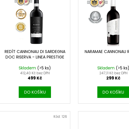
RECÒNTA CAGNULARI ALGHERO DOC
REDÌT CANNONA
í
p
RISERVA - LINEA PRESTIGE
RISERVA - LINEA
p
i
515 Kč
499 Kč
r
s
o
p
d
r
u
o
k
d
REDÌT CANNONAU DI SARDEGNA
NARAMAE CANNONAU R
t
DOC RISERVA - LINEA PRESTIGE
u
ů
k
Skladem
(>5 ks)
Skladem
(>5 ks
t
412,40 Kč bez DPH
247,11 Kč bez DPH
499 Kč
299 Kč
ů
DO KOŠÍKU
DO KOŠÍKU
Kód:
126