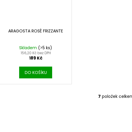
ARAGOSTA ROSÈ FRIZZANTE
Skladem
(>5 ks)
156,20 Kč bez DPH
189 Kč
DO KOŠÍKU
7
položek celke
O
v
l
á
d
a