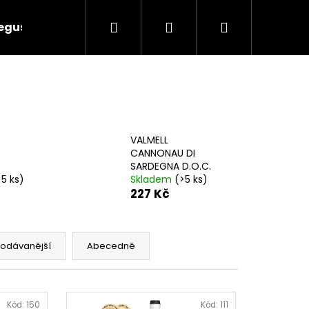
Hledat
Přihlášení
Nákupní
egustace
Akce
Kontakty
košík
VALMELL
CANNONAU DI
SARDEGNA D.O.C.
>5 ks)
Skladem
(>5 ks)
227 Kč
rodávanější
Abecedně
Následující
Kód:
150
Kód:
111