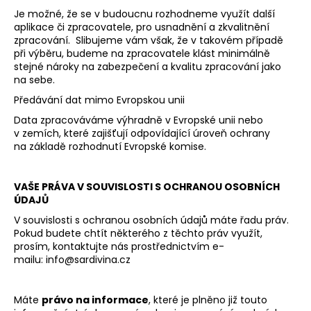
Je možné, že se v budoucnu rozhodneme využít další
aplikace či zpracovatele, pro usnadnění a zkvalitnění
zpracování. Slibujeme vám však, že v takovém případě
při výběru, budeme na zpracovatele klást minimálně
stejné nároky na zabezpečení a kvalitu zpracování jako
na sebe.
Předávání dat mimo Evropskou unii
Data zpracováváme výhradně v Evropské unii nebo
v zemích, které zajišťují odpovídající úroveň ochrany
na základě rozhodnutí Evropské komise.
VAŠE PRÁVA V SOUVISLOSTI S OCHRANOU OSOBNÍCH
ÚDAJŮ
V souvislosti s ochranou osobních údajů máte řadu práv.
Pokud budete chtít některého z těchto práv využít,
prosím, kontaktujte nás prostřednictvím e-
mailu:
info@sardivina.cz
Máte
právo na informace
, které je plněno již touto