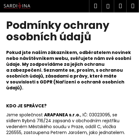
K
Přejít
Hledat
Náku
M
Přihlášen
na
o
obsah
Zpět
Zpět
košík
š
Podmínky ochrany
í
C
osobních údajů
k
o
p
Pokud jste naším zákazníkem, odběratelem novinek
o
nebo návštěvníkem webu, svěřujete nám své osobní
údaje. My zodpovídáme za jejich ochranu
t
a zabezpečení. Seznamte se, prosím, s ochranou
ř
osobních údajů, zásadami a právy, které máte
e
v souvislosti s GDPR (Nařízení o ochraně osobních
údajů).
b
u
j
KDO JE SPRÁVCE?
e
Jsme společnost
ARAPANEA s.r.o.
, IČ: 03023095, se
sídlem Rybná 716/24 zapsaná v obchodním rejstříku
t
vedeném Městského soudu v Praze, oddíl C, vložka
e
226555, zastoupena Petrem Jarošem, jako jednatelem.
n