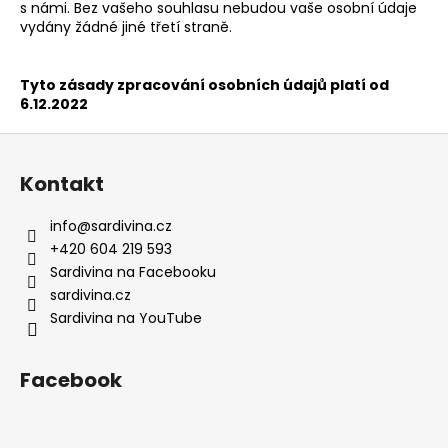
s námi. Bez vašeho souhlasu nebudou vaše osobní údaje
vydány žádné jiné třetí straně.
Tyto zásady zpracování osobních údajů platí od
6.12.2022
Z
á
Kontakt
p
a
info
@
sardivina.cz
t
+420 604 219 593
í
Sardivina na Facebooku
sardivina.cz
Sardivina na YouTube
Facebook