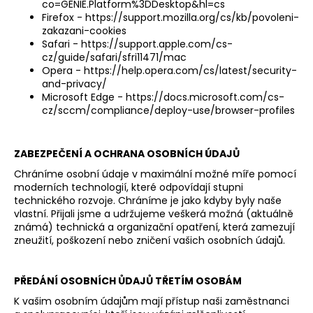
co=GENIE.Platform%3DDesktop&hl=cs
Firefox -
https://support.mozilla.org/cs/kb/povoleni-
zakazani-cookies
Safari -
https://support.apple.com/cs-
cz/guide/safari/sfri11471/mac
Opera -
https://help.opera.com/cs/latest/security-
and-privacy/
Microsoft Edge -
https://docs.microsoft.com/cs-
cz/sccm/compliance/deploy-use/browser-profiles
ZABEZPEČENÍ A OCHRANA OSOBNÍCH ÚDAJŮ
Chráníme osobní údaje v maximální možné míře pomocí
moderních technologií, které odpovídají stupni
technického rozvoje. Chráníme je jako kdyby byly naše
vlastní. Přijali jsme a udržujeme veškerá možná (aktuálně
známá) technická a organizační opatření, která zamezují
zneužití, poškození nebo zničení vašich osobních údajů.
PŘEDÁNÍ OSOBNÍCH ŮDAJŮ TŘETÍM OSOBÁM
K vašim osobním údajům mají přístup naši zaměstnanci