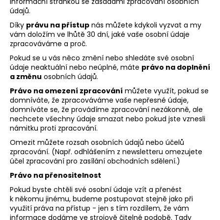
informační stránkou se zásadami zpracování osobních
údajů.
Díky
právu na přístup
nás můžete kdykoli vyzvat a my
vám doložím ve lhůtě 30 dní, jaké vaše osobní údaje
zpracováváme a proč.
Pokud se u vás něco změní nebo shledáte své osobní
údaje neaktuální nebo neúplné, máte
právo na doplnění
a změnu
osobních údajů.
Právo na omezení zpracování
můžete využít, pokud se
domníváte, že zpracováváme vaše nepřesné údaje,
domníváte se, že provádíme zpracování nezákonně, ale
nechcete všechny údaje smazat nebo pokud jste vznesli
námitku proti zpracování.
Omezit můžete rozsah osobních údajů nebo účelů
zpracování. (Např. odhlášením z newsletteru omezujete
účel zpracování pro zasílání obchodních sdělení.)
Právo na přenositelnost
Pokud byste chtěli své osobní údaje vzít a přenést
k někomu jinému, budeme postupovat stejně jako při
využití práva na přístup - jen s tím rozdílem, že vám
informace dodáme ve strojově čitelné podobě. Tady