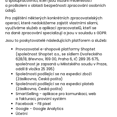
a spolupracovníci, kteří jsou vázáni mlčenlivostí
a proškoleni v oblasti bezpečnosti zpracování osobních
údajů.
Pro zajištění některých konkrétních zpracovatelských
operací, které nedokážeme zajistit vlastními silami,
využíváme služeb a aplikací zpracovatelů, kteří se
na dané zpracování specializují a jsou v souladu s GDPR.
Jsou to poskytovatelé následujících platforem a služeb:
Provozovatel e-shopové platformy Shoptet
(společnost Shoptet a.s., se sídlem Dvořeckého
628/8, Břevnov, 169 00, Praha 6, IČ 289 35 675,
společnost je zapsaná u Městského soudu v Praze,
oddíl B vložka 25 395)
Společnosti podílející se na expedici zboží
(Zásilkovna, Česká pošta)
Společnosti podílející se na expedici plateb
(Zásilkovna, Česká pošta)
SmartSelling - aplikace pro komunikaci, web
a fakturaci, provizní systém
Facebook - FB pixel
Google - Google Analytics
Účetní