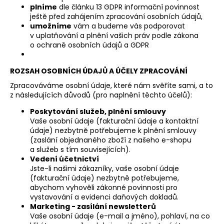
č
plníme
dle článku 13 GDPR informační povinnost
u
ještě před zahájením zpracování osobních údajů,
j
umožníme
vám a budeme vás podporovat
e
v uplatňování a plnění vašich práv podle zákona
m
o ochraně osobních údajů a GDPR
e
ROZSAH OSOBNÍCH ÚDAJŮ A ÚČELY ZPRACOVÁNÍ
LE
Zpracováváme osobní údaje, které nám svěříte sami, a to
BOMBARDE
z následujících důvodů (pro naplnění těchto účelů):
CANNONAU
DI
Poskytování služeb, plnění smlouvy
SARDEGNA
Vaše osobní údaje (fakturační údaje a kontaktní
D.O.C.
údaje) nezbytně potřebujeme k plnění smlouvy
(zaslání objednaného zboží z našeho e-shopu
225
a služeb s tím souvisejících).
Kč
Vedení účetnictví
Jste-li našimi zákazníky, vaše osobní údaje
(fakturační údaje) nezbytně potřebujeme,
abychom vyhověli zákonné povinnosti pro
vystavování a evidenci daňových dokladů.
Marketing - zasílání newsletterů
Vaše osobní údaje (e-mail a jméno), pohlaví, na co