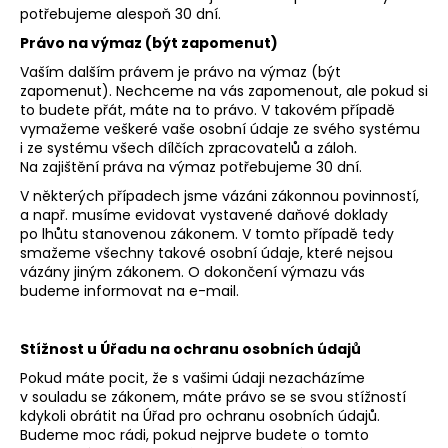
potřebujeme alespoň 30 dní.
Právo na výmaz (být zapomenut)
Vaším dalším právem je právo na výmaz (být
zapomenut). Nechceme na vás zapomenout, ale pokud si
to budete přát, máte na to právo. V takovém případě
vymažeme veškeré vaše osobní údaje ze svého systému
i ze systému všech dílčích zpracovatelů a záloh.
Na zajištění práva na výmaz potřebujeme 30 dní.
V některých případech jsme vázáni zákonnou povinností,
a např. musíme evidovat vystavené daňové doklady
po lhůtu stanovenou zákonem. V tomto případě tedy
smažeme všechny takové osobní údaje, které nejsou
vázány jiným zákonem. O dokončení výmazu vás
budeme informovat na e-mail.
Stížnost u Úřadu na ochranu osobních údajů
Pokud máte pocit, že s vašimi údaji nezacházíme
v souladu se zákonem, máte právo se se svou stížností
kdykoli obrátit na Úřad pro ochranu osobních údajů.
Budeme moc rádi, pokud nejprve budete o tomto