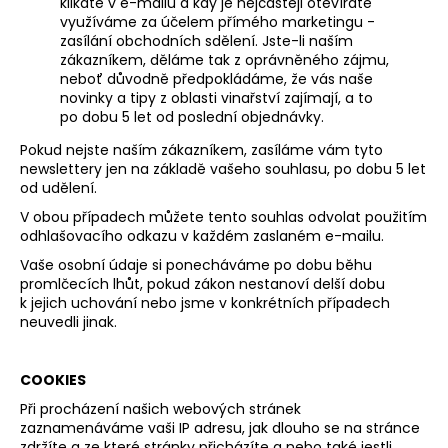
klikáte v e-mailu a kdy je nejčastěji otevíráte
využíváme za účelem přímého marketingu -
zasílání obchodních sdělení. Jste-li naším
zákazníkem, děláme tak z oprávněného zájmu,
neboť důvodně předpokládáme, že vás naše
novinky a tipy z oblasti vinařství zajímají, a to
po dobu 5 let od poslední objednávky.
Pokud nejste naším zákazníkem, zasíláme vám tyto
newslettery jen na základě vašeho souhlasu, po dobu 5 let
od udělení.
V obou případech můžete tento souhlas odvolat použitím
odhlašovacího odkazu v každém zaslaném e-mailu.
Vaše osobní údaje si ponecháváme po dobu běhu
promlčecích lhůt, pokud zákon nestanoví delší dobu
k jejich uchování nebo jsme v konkrétních případech
neuvedli jinak.
COOKIES
Při procházení našich webových stránek
zaznamenáváme vaši IP adresu, jak dlouho se na stránce
zdržíte a ze které stránky přicházíte a nebo také jestli