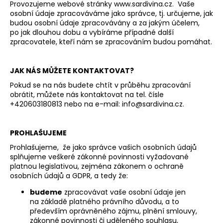
Provozujeme webové stránky www.sardivina.cz. Vaše
a
osobní údaje zpracováváme jako správce, tj. určujeme, jak
j
budou osobní údaje zpracovávány a za jakým účelem,
po jak dlouhou dobu a vybíráme případné další
í
zpracovatele, kteří nám se zpracováním budou pomáhat.
t
?
JAK NÁS MŮŽETE KONTAKTOVAT?
Pokud se na nás budete chtít v průběhu zpracování
obrátit, můžete nás kontaktovat na tel. čísle
+420603180813 nebo na e-mail:
info@sardivina.cz
.
HLEDAT
PROHLAŠUJEME
Prohlašujeme, že jako správce vašich osobních údajů
splňujeme veškeré zákonné povinnosti vyžadované
D
platnou legislativou, zejména zákonem o ochraně
o
osobních údajů a GDPR, a tedy že:
p
o
budeme
zpracovávat vaše osobní údaje jen
r
na základě platného právního důvodu, a to
především oprávněného zájmu, plnění smlouvy,
u
zákonné povinnosti či uděleného souhlasu,