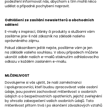
podezření informovat nás, abychom s tím mohli něco
udělat a případné pochybení napravit.
Odhlášení ze zasílání newsletterů a obchodních
sdělení
E-maily s inspirací, články či produkty a službami vám
zasíláme jste-li náš zákazník na základě našeho
oprávněného zájmu.
Pokud zákazníkem ještě nejste, posíláme vám je jen
na základě vašeho souhlasu. V obou případech můžete
ukončit odběr našich e-mailů stisknutím odhlašovacího
odkazu v každém zaslaném e-mailu.
MLČENLIVOST
Dovolujeme si vás ujistit, že naši zaměstnanci
i spolupracovníci, kteří budou zpracovávat vaše osobní
údaje, jsou povinni zachovávat mlčenlivost o osobních
údajích a o bezpečnostních opatřeních, jejichž zveřejnění
by ohrozilo zabezpečení vašich osobních údajů. Tato
mlčenlivost přitom trvá i po skončení závazkových vztahů