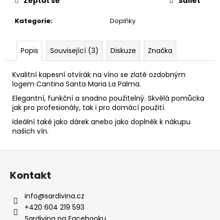
č
Zeptat se
Sdílet
u
Kategorie
:
Doplňky
j
e
m
Popis
Související (3)
Diskuze
Značka
e
Kvalitní kapesní otvírák na víno se zlatě ozdobným
CAGNULARI
logem Cantina Santa Maria La Palma.
ALGHERO
Elegantní, funkční a snadno použitelný. Skvělá pomůcka
D.O.C.
jak pro profesionály, tak i pro domácí použití.
290
Ideální také jako dárek anebo jako doplněk k nákupu
Kč
našich vín.
Z
á
Kontakt
p
a
info
@
sardivina.cz
t
+420 604 219 593
Sardivina na Facebooku