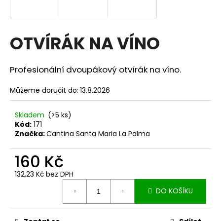
a
j
í
OTVÍRÁK NA VÍNO
t
?
Profesionální dvoupákový otvírák na víno.
Můžeme doručit do:
13.8.2026
HLEDAT
Skladem
(>5 ks)
Kód:
171
Značka:
Cantina Santa Maria La Palma
160 Kč
D
o
132,23 Kč bez DPH
p
Měrná
o
DO KOŠÍKU
cena:
r
u